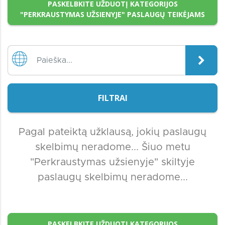
PASKELBKITE UŽDUOTĮ KATEGORIJOS
"PERKRAUSTYMAS UŽSIENYJE" PASLAUGŲ TEIKĖJAMS
FILTRAI
Pagal pateiktą užklausą, jokių paslaugų
skelbimų neradome... Šiuo metu
"Perkraustymas užsienyje" skiltyje
paslaugų skelbimų neradome...
PASKELBKITE UŽDUOTĮ KATEGORIJOS