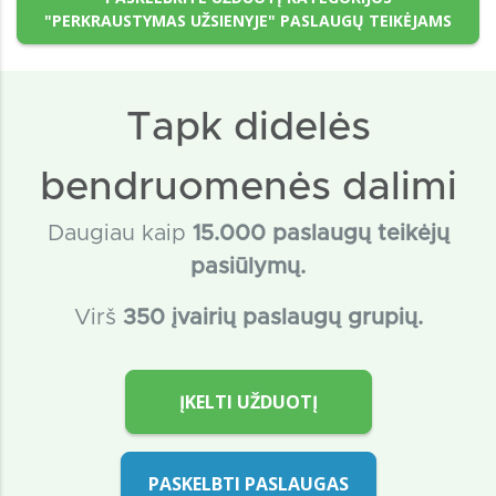
"PERKRAUSTYMAS UŽSIENYJE" PASLAUGŲ TEIKĖJAMS
Tapk didelės
bendruomenės dalimi
Daugiau kaip
15
.000 paslaugų teikėjų
pasiūlymų.
Virš
350 įvairių paslaugų grupių.
ĮKELTI UŽDUOTĮ
PASKELBTI PASLAUGAS