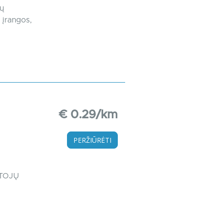
jų
 įrangos,
€ 0.29/km
PERŽIŪRĖTI
OTOJŲ