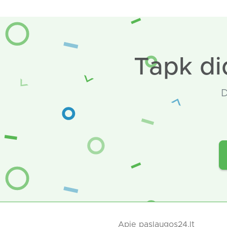
Tapk di
D
Apie paslaugos24.lt