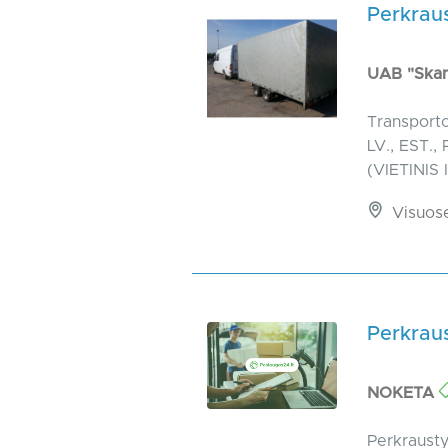
Perkraus
UAB "Skan
Transport
LV., EST
(VIETINIS
Visuos
Perkraus
NOKETA
Perkrausty