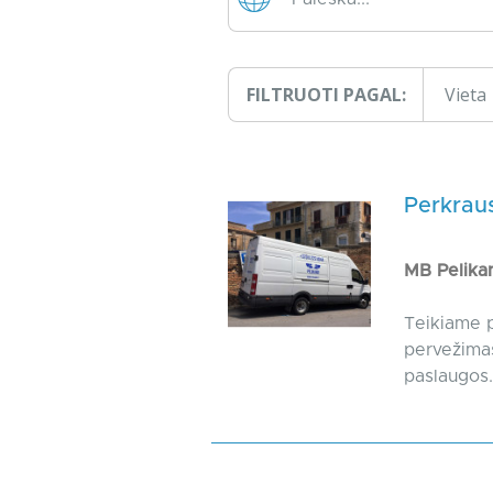
FILTRUOTI PAGAL:
Vieta
Perkraus
MB Pelika
Teikiame p
pervežimas
paslaugos.