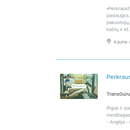
•Perkraust
paslaugos.
pakuotojų,
katilų ir kt..
Kaune (
Perkraus
TransGur
Pigiai ir p
medžiagas,
- Anglija -