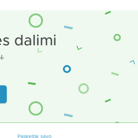
s dalimi
ų.
Paskelbk savo