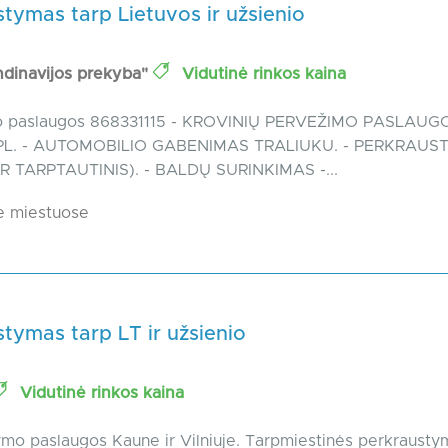
tymas tarp Lietuvos ir užsienio
dinavijos prekyba"
Vidutinė rinkos kaina
o paslaugos 868331115 - KROVINIŲ PERVEŽIMO PASLAUGOS
., PL. - AUTOMOBILIO GABENIMAS TRALIUKU. - PERKRAU
 IR TARPTAUTINIS). - BALDŲ SURINKIMAS -...
e miestuose
tymas tarp LT ir užsienio
Vidutinė rinkos kaina
mo paslaugos Kaune ir Vilniuje. Tarpmiestinės perkrausty