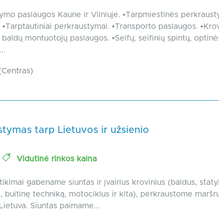
ymo paslaugos Kaune ir Vilniuje. •Tarpmiestinės perkraus
 •Tarptautiniai perkraustymai. •Transporto paslaugos. •Kro
 baldų montuotojų paslaugos. •Seifų, seifinių spintų, optinė
..
Centras)
tymas tarp Lietuvos ir užsienio
u
Vidutinė rinkos kaina
atikimai gabename siuntas ir įvairius krovinius (baldus, stat
 buitinę techniką, motociklus ir kita), perkraustome maršr
 Lietuva. Siuntas paimame...