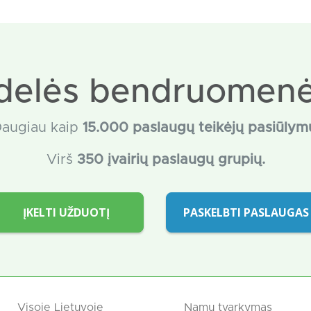
delės bendruomenė
augiau kaip
15
.000 paslaugų teikėjų pasiūlym
Virš
350 įvairių paslaugų grupių.
ĮKELTI UŽDUOTĮ
PASKELBTI PASLAUGAS
Visoje Lietuvoje
Namų tvarkymas