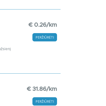
€ 0.26/km
PERŽIŪRĖTI
užsienį
€ 31.86/km
PERŽIŪRĖTI