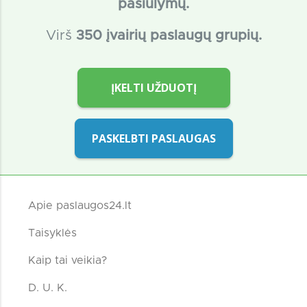
pasiūlymų.
Virš
350 įvairių paslaugų grupių.
ĮKELTI UŽDUOTĮ
PASKELBTI PASLAUGAS
Apie paslaugos24.lt
Taisyklės
Kaip tai veikia?
D. U. K.