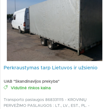
Perkraustymas tarp Lietuvos ir užsienio
UAB "Skandinavijos prekyba"
Vidutinė rinkos kaina
Transporto paslaugos 868331115 - KROVINIŲ
PERVEŽIMO PASLAUGOS : LT., LV., EST., PL. -