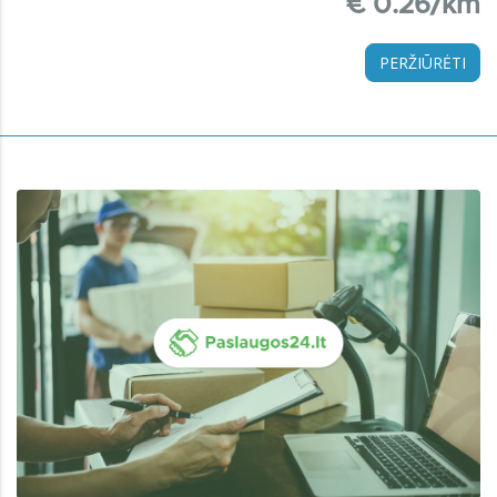
€ 0.26/km
PERŽIŪRĖTI