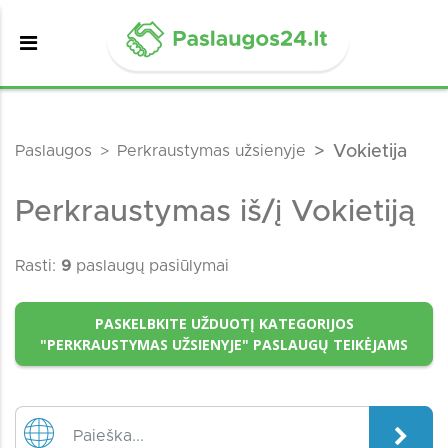
Paslaugos
Perkraustymas užsienyje
Vokietija
Perkraustymas iš/į Vokietiją
Rasti:
9
paslaugų pasiūlymai
PASKELBKITE UŽDUOTĮ KATEGORIJOS
"PERKRAUSTYMAS UŽSIENYJE" PASLAUGŲ TEIKĖJAMS