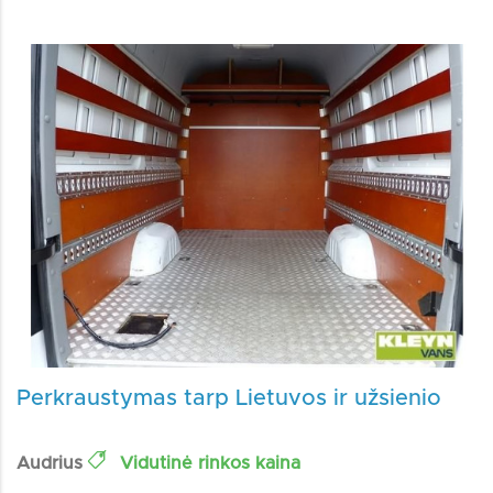
Perkraustymas tarp Lietuvos ir užsienio
Audrius
Vidutinė rinkos kaina