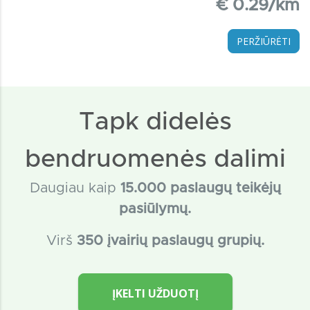
€ 0.29/km
PERŽIŪRĖTI
Tapk didelės
bendruomenės dalimi
Daugiau kaip
15
.000 paslaugų teikėjų
pasiūlymų.
Virš
350 įvairių paslaugų grupių.
ĮKELTI UŽDUOTĮ