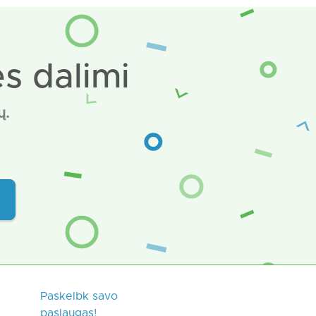
s dalimi
ų.
Paskelbk savo
paslaugas!