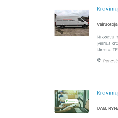
Krovinių
Vairuotoj
Nuosavu mi
įvairius k
klientu. 
Panevėž
Krovinių
UAB, RY