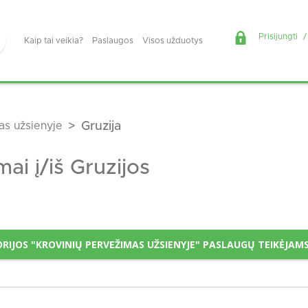
Prisijungti
/
Kaip tai veikia?
Paslaugos
Visos užduotys
as užsienyje
Gruzija
ai į/iš Gruzijos
RIJOS "KROVINIŲ PERVEŽIMAS UŽSIENYJE" PASLAUGŲ TEIKĖJAM