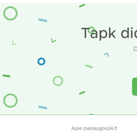
Tapk di
D
Apie paslaugos24.lt