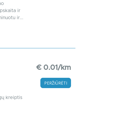
mo
pskaita ir
nuotu ir...
€ 0.01/km
PERŽIŪRĖTI
gų kreiptis