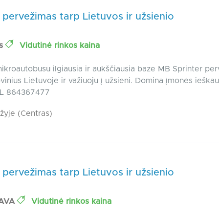
 pervežimas tarp Lietuvos ir užsienio
as
Vidutinė rinkos kaina
kroautobusu ilgiausia ir aukščiausia baze MB Sprinter pe
rovinius Lietuvoje ir važiuoju į užsieni. Domina įmonės ieška
TEL 864367477
yje (Centras)
 pervežimas tarp Lietuvos ir užsienio
NAVA
Vidutinė rinkos kaina