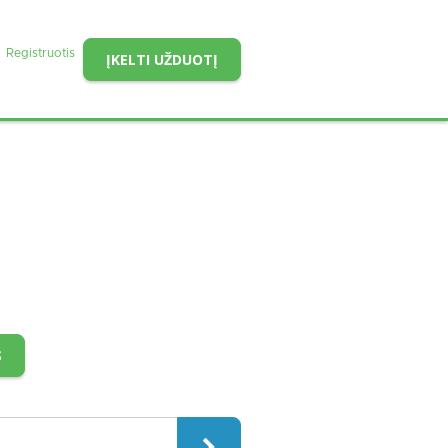
Registruotis
ĮKELTI UŽDUOTĮ
S