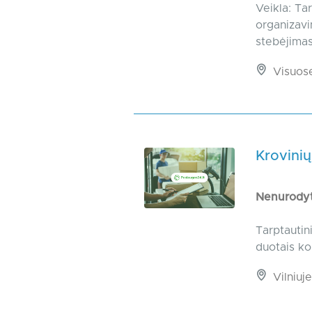
Veikla: Ta
organizavi
stebėjimas
Visuos
Krovinių
Nenurody
Tarptautin
duotais ko
Vilniuje