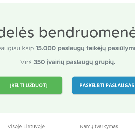
delės bendruomenė
augiau kaip
15
.000 paslaugų teikėjų pasiūlym
Virš
350 įvairių paslaugų grupių.
ĮKELTI UŽDUOTĮ
PASKELBTI PASLAUGAS
Visoje Lietuvoje
Namų tvarkymas