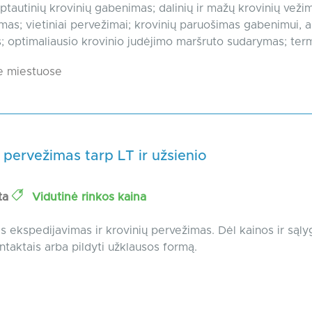
rptautinių krovinių gabenimas; dalinių ir mažų krovinių veži
mas; vietiniai pervežimai; krovinių paruošimas gabenimui, a
; optimaliausio krovinio judėjimo maršruto sudarymas; termi
e miestuose
 pervežimas tarp LT ir užsienio
ta
Vidutinė rinkos kaina
is ekspedijavimas ir krovinių pervežimas. Dėl kainos ir sąly
ntaktais arba pildyti užklausos formą.