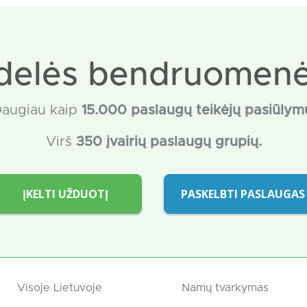
delės bendruomenė
augiau kaip
15
.000 paslaugų teikėjų pasiūlym
Virš
350 įvairių paslaugų grupių.
ĮKELTI UŽDUOTĮ
PASKELBTI PASLAUGAS
Visoje Lietuvoje
Namų tvarkymas