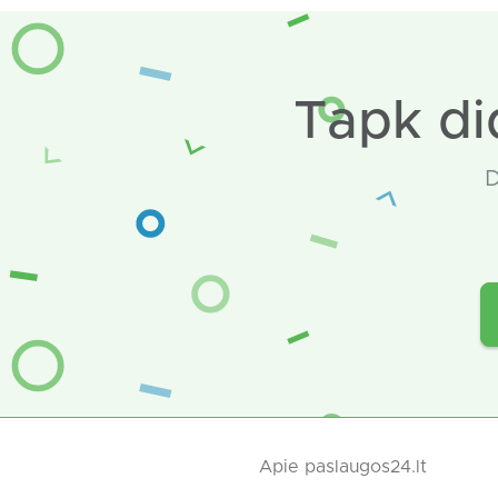
Tapk di
D
Apie paslaugos24.lt