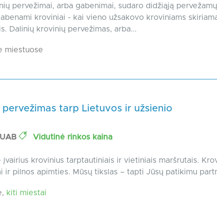
inių pervežimai, arba gabenimai, sudaro didžiąją pervežamų
i gabenami kroviniai - kai vieno užsakovo kroviniams skiriam
s. Dalinių krovinių pervežimas, arba...
e miestuose
 pervežimas tarp Lietuvos ir užsienio
 UAB
Vidutinė rinkos kaina
airius krovinius tarptautiniais ir vietiniais maršrutais. Krov
ai ir pilnos apimties. Mūsų tikslas – tapti Jūsų patikimu partn
e,
kiti miestai