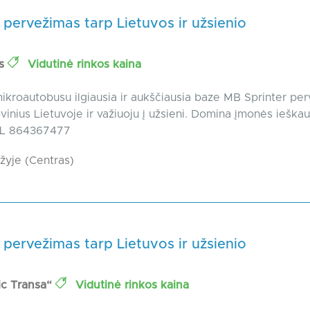
 pervežimas tarp Lietuvos ir užsienio
as
Vidutinė rinkos kaina
kroautobusu ilgiausia ir aukščiausia baze MB Sprinter pe
rovinius Lietuvoje ir važiuoju į užsieni. Domina įmonės ieška
TEL 864367477
yje (Centras)
 pervežimas tarp Lietuvos ir užsienio
ic Transa“
Vidutinė rinkos kaina