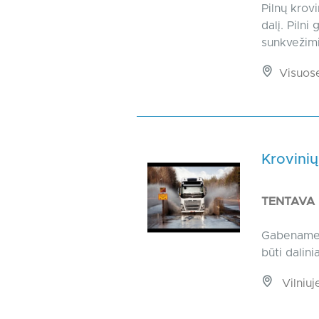
Pilnų krov
dalį. Piln
sunkvežimi
Visuos
Krovinių
TENTAVA
Gabename įv
būti dalini
Vilniuj