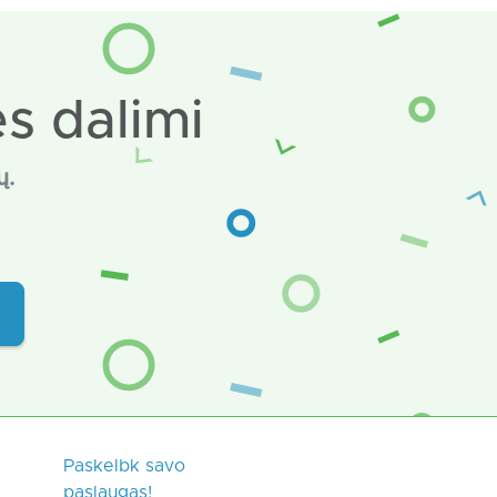
s dalimi
ų.
Paskelbk savo
paslaugas!