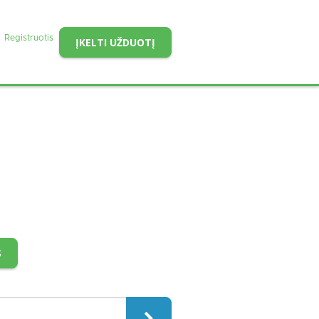
Registruotis
ĮKELTI UŽDUOTĮ
S