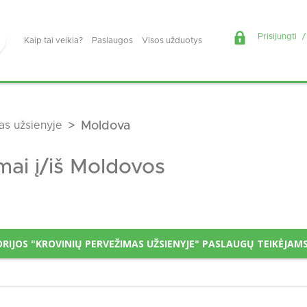
Prisijungti
/
Kaip tai veikia?
Paslaugos
Visos užduotys
as užsienyje
Moldova
mai į/iš Moldovos
RIJOS "KROVINIŲ PERVEŽIMAS UŽSIENYJE" PASLAUGŲ TEIKĖJAM