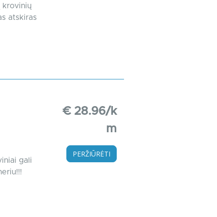
 krovinių
as atskiras
€ 28.96/k
m
PERŽIŪRĖTI
iniai gali
eriu!!!