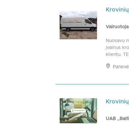
Krovinių
Vairuotoj
Nuosavu mi
įvairius k
klientu. 
Panevėž
Krovinių
UAB „Balt