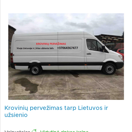
Krovinių pervežimas tarp Lietuvos ir
užsienio