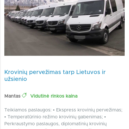
Krovinių pervežimas tarp Lietuvos ir
užsienio
Mantas
Vidutinė rinkos kaina
Teikiamos paslaugos: • Ekspress krovinių pervežimas;
• Temperatūrinio režimo krovinių gabenimas; •
Perkraustymo paslaugos, diplomatinių krovinių