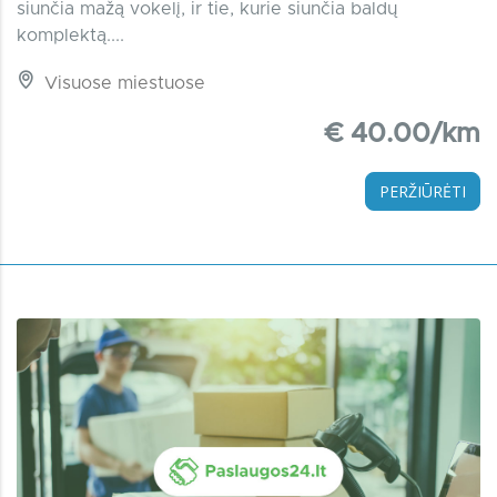
siunčia mažą vokelį, ir tie, kurie siunčia baldų
komplektą....
Visuose miestuose
€ 40.00/km
PERŽIŪRĖTI