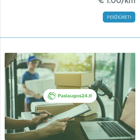
€ 1.00/km
PERŽIŪRĖTI