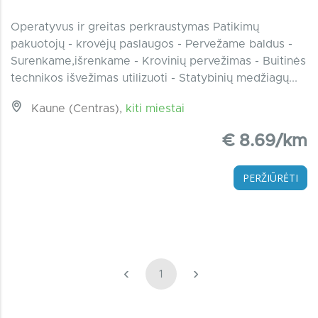
Operatyvus ir greitas perkraustymas Patikimų
pakuotojų - krovėjų paslaugos - Pervežame baldus -
Surenkame,išrenkame - Krovinių pervežimas - Buitinės
technikos išvežimas utilizuoti - Statybinių medžiagų...
Kaune (Centras),
kiti miestai
€ 8.69/km
PERŽIŪRĖTI
‹
›
1