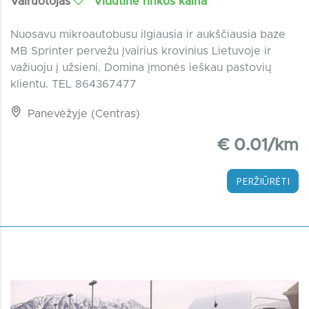
Vairuotojas
Vidutinė rinkos kaina
Nuosavu mikroautobusu ilgiausia ir aukščiausia baze
MB Sprinter pervežu įvairius krovinius Lietuvoje ir
važiuoju į užsieni. Domina įmonės ieškau pastovių
klientu. TEL 864367477
Panevėžyje (Centras)
€ 0.01/km
PERŽIŪRĖTI