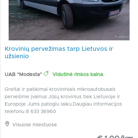
Krovinių pervežimas tarp Lietuvos ir
užsienio
UAB "Modesta"
Vidutinė rinkos kaina
Greitai ir patikimai krovininiais mikroautobusais
pervešime įvairius Jūsų krovinius tiek Lietuvoje ir
Europoje Jums patogiu laiku.Daugiau informacijos
telefonu 8 633 36960
Visuose miestuose