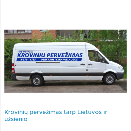
Krovinių pervežimas tarp Lietuvos ir
užsienio