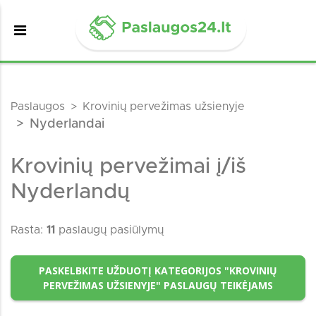
Paslaugos
Krovinių pervežimas užsienyje
Nyderlandai
Krovinių pervežimai į/iš
Nyderlandų
Rasta:
11
paslaugų pasiūlymų
PASKELBKITE UŽDUOTĮ KATEGORIJOS "KROVINIŲ
PERVEŽIMAS UŽSIENYJE" PASLAUGŲ TEIKĖJAMS