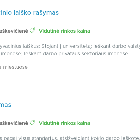
inio laiško rašymas
raškevičienė
Vidutinė rinkos kaina
vacinius laiškus: Stojant į universitetą; Ieškant darbo valst
 įmonėse; Ieškant darbo privataus sektoriaus įmonėse.
e miestuose
ymas
raškevičienė
Vidutinė rinkos kaina
 pagal visus standartus, atsižvelgiant kokio darbo ieškote