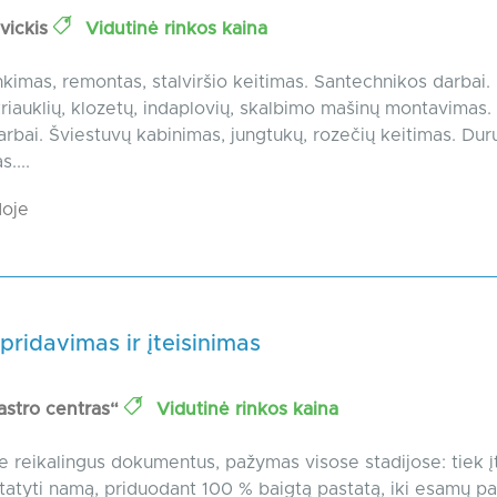
vickis
Vidutinė rinkos kaina
nkimas, remontas, stalviršio keitimas. Santechnikos darbai.
kriauklių, klozetų, indaplovių, skalbimo mašinų montavimas
arbai. Šviestuvų kabinimas, jungtukų, rozečių keitimas. Dur
....
oje
pridavimas ir įteisinimas
stro centras“
Vidutinė rinkos kaina
 reikalingus dokumentus, pažymas visose stadijose: tiek įt
tatyti namą, priduodant 100 % baigtą pastatą, iki esamų pa