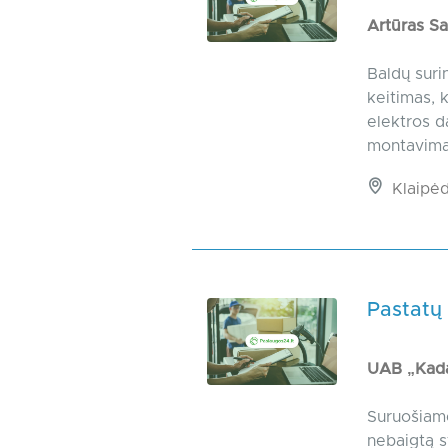
Artūras Sa
Baldų suri
keitimas, 
elektros d
montavimas
Klaipėd
Pastatų 
UAB „Kada
Suruošiame
nebaigtą s