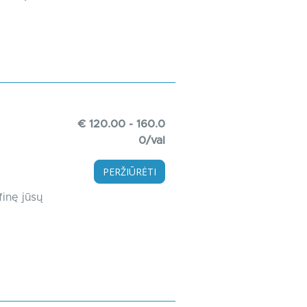
€ 120.00 - 160.0
0/val
PERŽIŪRĖTI
finę jūsų