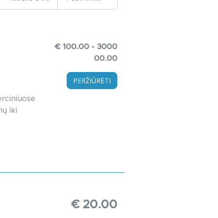
€ 100.00 - 3000
00.00
PERŽIŪRĖTI
erciniuose
ų iki
€ 20.00