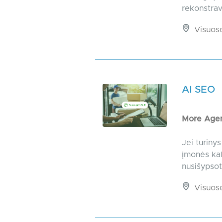
rekonstrav
Visuos
AI SEO
More Age
Jei turinys
įmonės kal
nusišypsoti 
Visuos