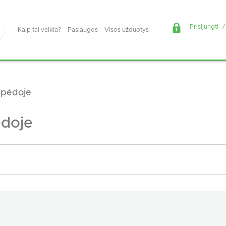
Prisijungti
/
Kaip tai veikia?
Paslaugos
Visos užduotys
ipėdoje
ėdoje