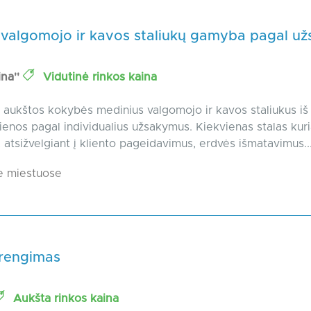
 valgomojo ir kavos staliukų gamyba pagal u
ina''
Vidutinė rinkos kaina
ukštos kokybės medinius valgomojo ir kavos staliukus iš 
enos pagal individualius užsakymus. Kiekvienas stalas kur
, atsižvelgiant į kliento pageidavimus, erdvės išmatavimus..
e miestuose
įrengimas
Aukšta rinkos kaina