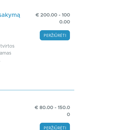
žsakymą
€ 200.00 - 100
0.00
PERŽIŪRĖTI
tvirtos
iamas
.
€ 80.00 - 150.0
0
PERŽIŪRĖTI