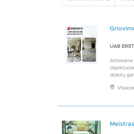
Griovim
UAB ERS
Atliekame 
objektuose
didelių ga
Visuos
Meistra