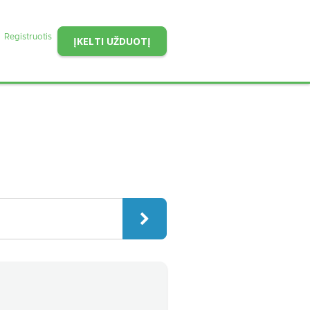
Registruotis
ĮKELTI UŽDUOTĮ