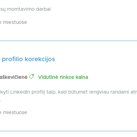
asų momtavimo darbai
e miestuose
 profilio korekcijos
raškevičienė
Vidutinė rinkos kaina
aikyti LinkedIn profilį taip, kad būtumėt lengviau randami at
.
e miestuose