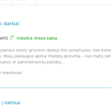
o darbai
TATO
Vidutinė rinkos kaina
įvairaus masto griovimo darbus tiek privačiuose, tiek kom
. Mūsų paslaugos apima: Pastatų griovimą – nuo mažų nam
mybos ar administracinių pastatų....
e miestuose
s į namus