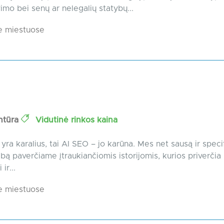
imo bei senų ar nelegalių statybų...
e miestuose
ntūra
Vidutinė rinkos kaina
 yra karalius, tai AI SEO – jo karūna. Mes net sausą ir speci
bą paverčiame įtraukiančiomis istorijomis, kurios priverčia
ir...
e miestuose