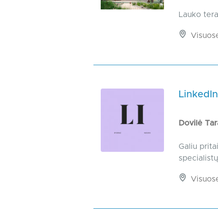
Lauko ter
Visuos
LinkedIn
Dovilė Ta
Galiu prit
specialistų
Visuos