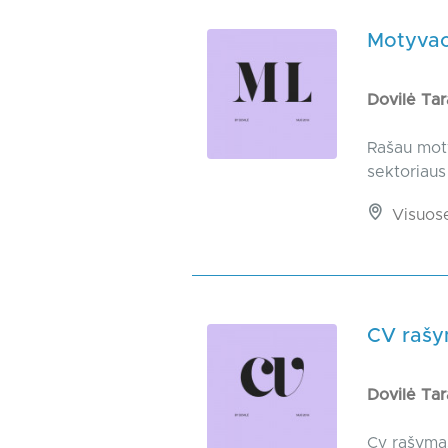
Motyvac
Dovilė Ta
Rašau moty
sektoriaus
Visuos
CV raš
Dovilė Ta
Cv rašymas