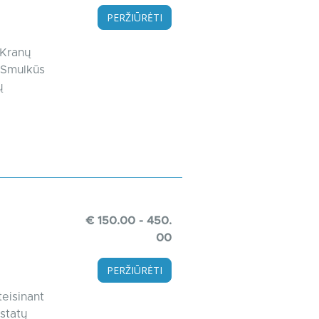
PERŽIŪRĖTI
 Kranų
. Smulkūs
ų
€ 150.00 - 450.
00
PERŽIŪRĖTI
eisinant
statų