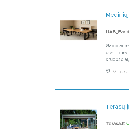
Medinių
UAB,,Farb
Gaminame a
uosio medi
kruopščiai
Visuos
Terasų 
Terasa.lt