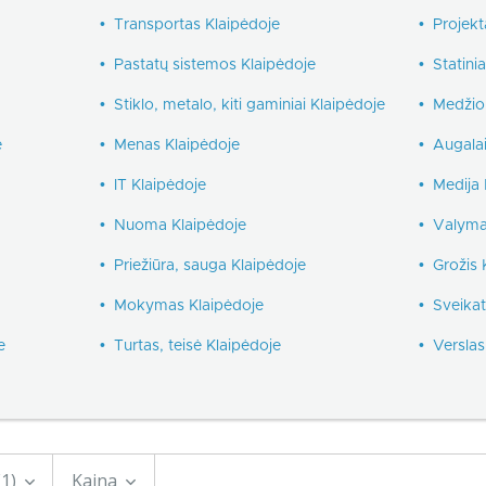
•
Transportas Klaipėdoje
•
Projekt
•
Pastatų sistemos Klaipėdoje
•
Statini
•
Stiklo, metalo, kiti gaminiai Klaipėdoje
•
Medžio 
e
•
Menas Klaipėdoje
•
Augalai
•
IT Klaipėdoje
•
Medija 
•
Nuoma Klaipėdoje
•
Valyma
•
Priežiūra, sauga Klaipėdoje
•
Grožis 
•
Mokymas Klaipėdoje
•
Sveikat
e
•
Turtas, teisė Klaipėdoje
•
Verslas
(1)
Kaina