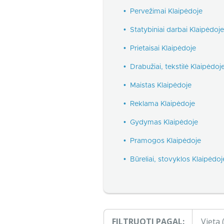
•
Pervežimai Klaipėdoje
•
Statybiniai darbai Klaipėdoje
•
Prietaisai Klaipėdoje
•
Drabužiai, tekstilė Klaipėdoj
•
Maistas Klaipėdoje
•
Reklama Klaipėdoje
•
Gydymas Klaipėdoje
•
Pramogos Klaipėdoje
•
Būreliai, stovyklos Klaipėdoj
FILTRUOTI PAGAL:
Vieta