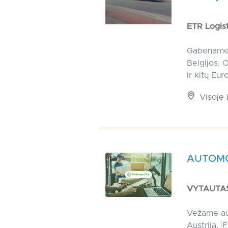
ETR Logis
Gabename l
Belgijos, O
ir kitų Eur
Visoje 
AUTOMO
VYTAUTA
Vežame auto
Austrija, 