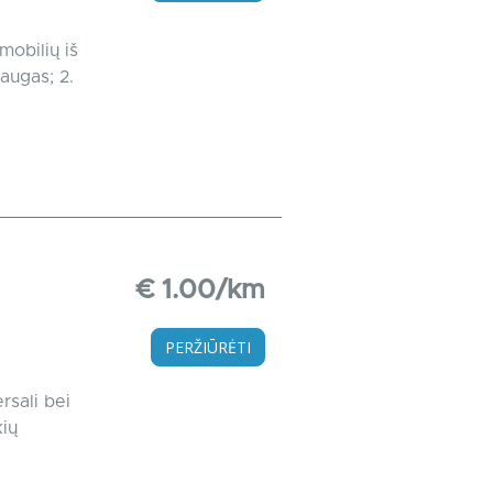
mobilių iš
augas; 2.
€ 1.00/km
PERŽIŪRĖTI
rsali bei
kių