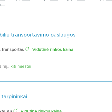
...
ilių transportavimo paslaugos
 transportas
Vidutinė rinkos kaina
 raj.,
kiti miestai
 tarpininkai
VALAS
Vidutinė rinkos kaina