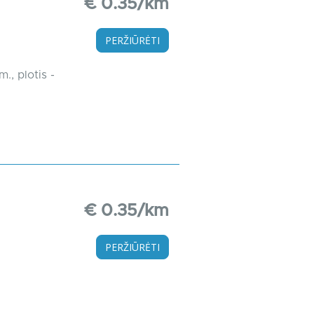
€ 0.35/km
PERŽIŪRĖTI
., plotis -
€ 0.35/km
PERŽIŪRĖTI