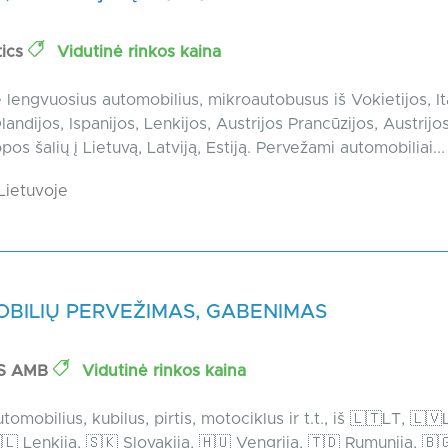
tics
Vidutinė rinkos kaina
engvuosius automobilius, mikroautobusus iš Vokietijos, Ita
landijos, Ispanijos, Lenkijos, Austrijos Prancūzijos, Austrijo
opos šalių į Lietuvą, Latviją, Estiją. Pervežami automobiliai...
Lietuvoje
BILIŲ PERVEŽIMAS, GABENIMAS
S AMB
Vidutinė rinkos kaina
mobilius, kubilus, pirtis, motociklus ir t.t., iš 🇱🇹LT, 🇱🇻L
🇱 Lenkija, 🇸🇰 Slovakija, 🇭🇺 Vengrija, 🇹🇩 Rumunija, 🇧