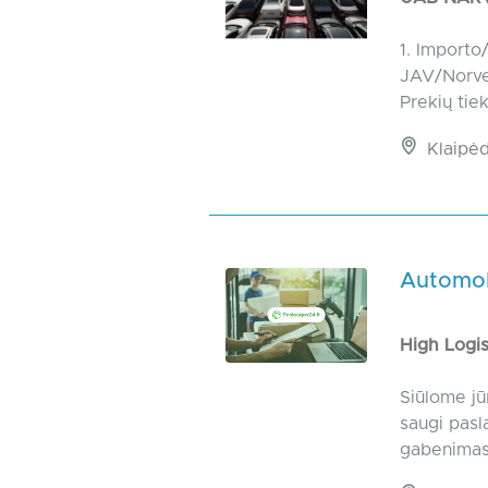
1. Importo
JAV/Norveg
Prekių tiek
Klaipėd
Automobi
High Logi
Siūlome jū
saugi pasla
gabenimas 