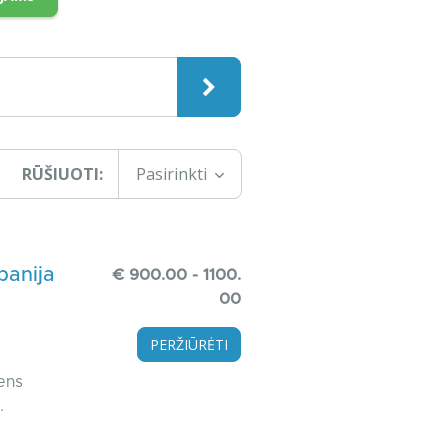
RŪŠIUOTI:
Pasirinkti
panija
€ 900.00 - 1100.
00
PERŽIŪRĖTI
ens
.