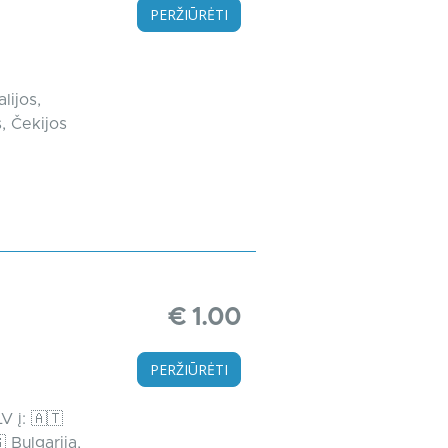
PERŽIŪRĖTI
lijos,
s, Čekijos
€ 1.00
PERŽIŪRĖTI
V į: 🇦🇹
 Bulgarija,