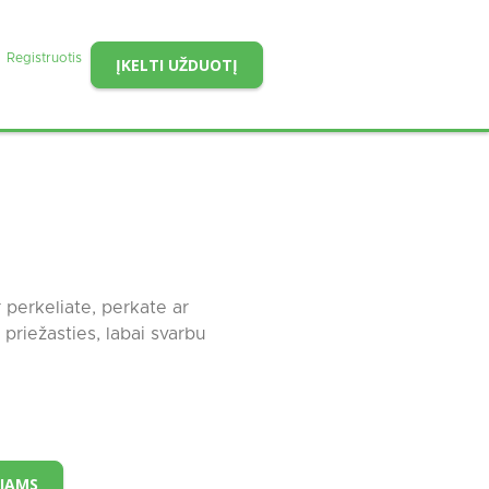
Registruotis
ĮKELTI UŽDUOTĮ
 perkeliate, perkate ar
priežasties, labai svarbu
ĖJAMS