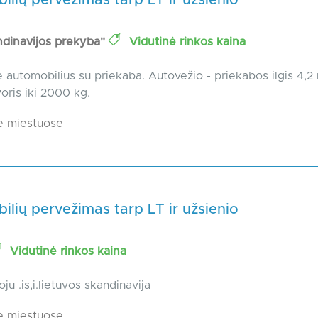
lių pervežimas tarp LT ir užsienio
dinavijos prekyba"
Vidutinė rinkos kaina
automobilius su priekaba. Autovežio - priekabos ilgis 4,2 m
voris iki 2000 kg.
e miestuose
lių pervežimas tarp LT ir užsienio
Vidutinė rinkos kaina
ju .is,i.lietuvos skandinavija
e miestuose