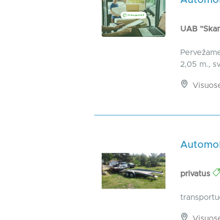
Automobi
UAB "Skan
Pervežame 
2,05 m., s
Visuos
Automobi
privatus
transportuo
Visuos