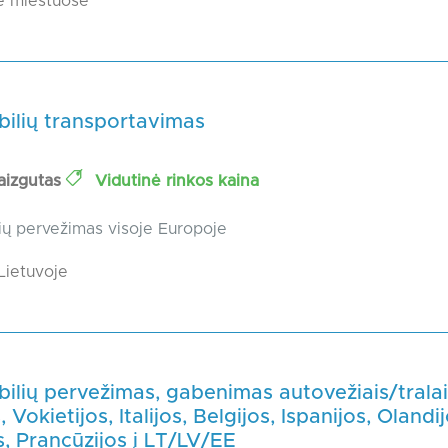
e miestuose
ilių transportavimas
aizgutas
Vidutinė rinkos kaina
ių pervežimas visoje Europoje
Lietuvoje
lių pervežimas, gabenimas autovežiais/tralai
Vokietijos, Italijos, Belgijos, Ispanijos, Olandij
s, Prancūzijos į LT/LV/EE