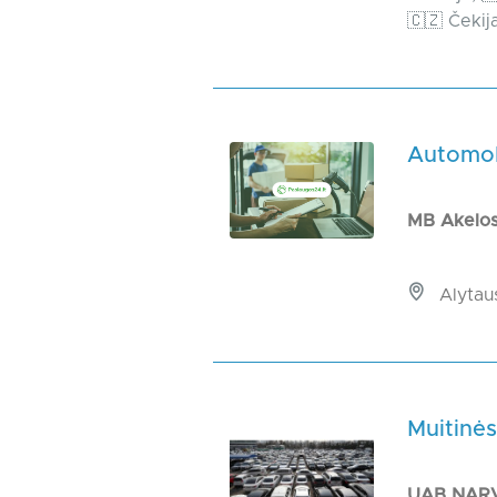
🇨🇿 Čekija,
Automob
MB Akelos
Alytaus
Muitinės
UAB NAR