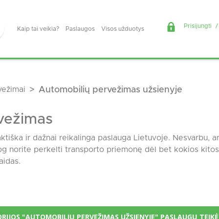
Prisijungti
/
Kaip tai veikia?
Paslaugos
Visos užduotys
vežimai
Automobilių pervežimas užsienyje
vežimas
tiška ir dažnai reikalinga paslauga Lietuvoje. Nesvarbu, ar
og norite perkelti transporto priemonę dėl bet kokios kitos 
aidas.
RIJOS "AUTOMOBILIŲ PERVEŽIMAS UŽSIENYJE" PASLAUGŲ TEIK