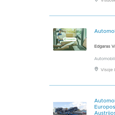
Visuos
Automob
Edgaras V
Automobil
Visoje 
Automobi
Europos, 
Austrijo