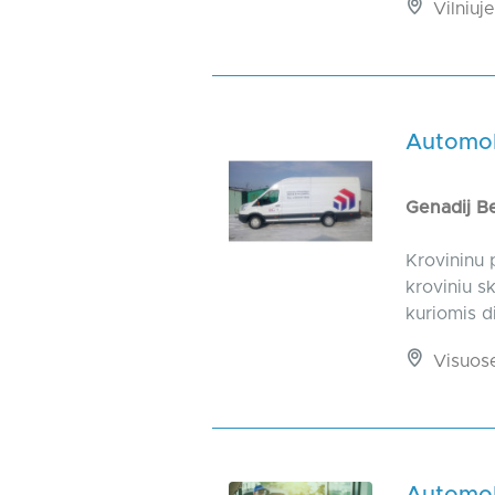
Vilniuje
Automobi
Genadij B
Krovininu 
kroviniu s
kuriomis d
Visuos