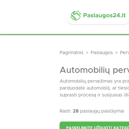
Pagrindinis
Paslaugos
Per
Automobilių per
Automobilių pervežimas yra prak
parduodate automobilį, ar tiesi
suprasti procesą ir susijusias išl
Rasti:
28
paslaugų pasiūlymai
PASKELBKITE UŽDUOTĮ KATEGO