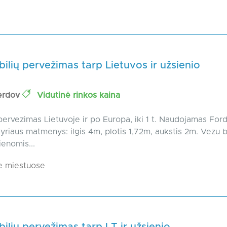
lių pervežimas tarp Lietuvos ir užsienio
erdov
Vidutinė rinkos kaina
pervezimas Lietuvoje ir po Europa, iki 1 t. Naudojamas Ford
kyriaus matmenys: ilgis 4m, plotis 1,72m, aukstis 2m. Vezu 
ienomis...
e miestuose