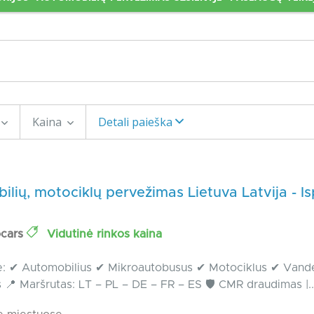
Kaina
Detali paieška
lių, motociklų pervežimas Lietuva Latvija - Is
ocars
Vidutinė rinkos kaina
: ✔ Automobilius ✔ Mikroautobusus ✔ Motociklus ✔ Vand
 📍 Maršrutas: LT – PL – DE – FR – ES 🛡 CMR draudimas |..