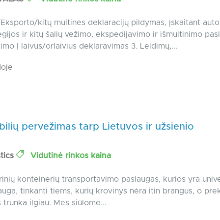
/Eksporto/kitų muitinės deklaracijų pildymas, įskaitant auto
ijos ir kitų šalių vežimo, ekspedijavimo ir išmuitinimo pasl
imo į laivus/orlaivius deklaravimas 3. Leidimų,...
oje
lių pervežimas tarp Lietuvos ir užsienio
stics
Vidutinė rinkos kaina
rinių konteinerių transportavimo paslaugas, kurios yra unive
uga, tinkanti tiems, kurių krovinys nėra itin brangus, o pre
trunka ilgiau. Mes siūlome...