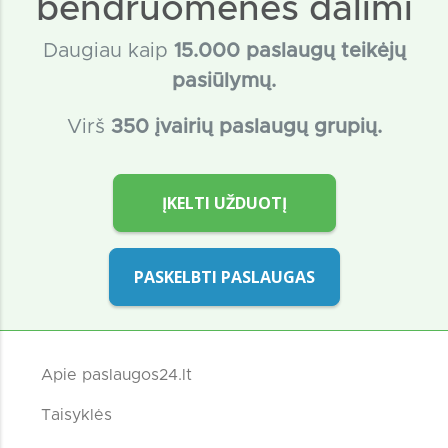
bendruomenės dalimi
Daugiau kaip
15
.000 paslaugų teikėjų
pasiūlymų.
Virš
350 įvairių paslaugų grupių.
ĮKELTI UŽDUOTĮ
PASKELBTI PASLAUGAS
Apie paslaugos24.lt
Taisyklės