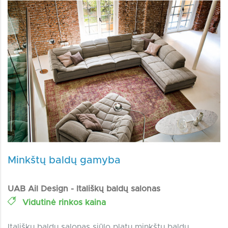
Minkštų baldų gamyba
UAB Ail Design - Itališkų baldų salonas
Vidutinė rinkos kaina
Itališkų baldų salonas siūlo platų minkštų baldų