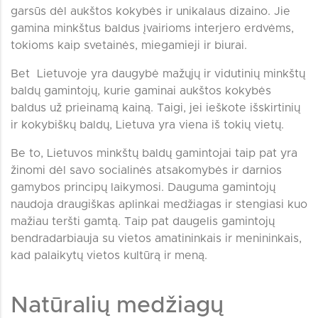
garsūs dėl aukštos kokybės ir unikalaus dizaino. Jie
gamina minkštus baldus įvairioms interjero erdvėms,
tokioms kaip svetainės, miegamieji ir biurai.
Bet Lietuvoje yra daugybė mažųjų ir vidutinių minkštų
baldų gamintojų, kurie gaminai aukštos kokybės
baldus už prieinamą kainą. Taigi, jei ieškote išskirtinių
ir kokybiškų baldų, Lietuva yra viena iš tokių vietų.
Be to, Lietuvos minkštų baldų gamintojai taip pat yra
žinomi dėl savo socialinės atsakomybės ir darnios
gamybos principų laikymosi. Dauguma gamintojų
naudoja draugiškas aplinkai medžiagas ir stengiasi kuo
mažiau teršti gamtą. Taip pat daugelis gamintojų
bendradarbiauja su vietos amatininkais ir menininkais,
kad palaikytų vietos kultūrą ir meną.
Natūralių medžiagų