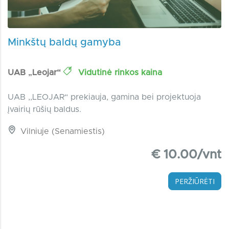
Minkštų baldų gamyba
UAB „Leojar“
Vidutinė rinkos kaina
UAB ,,LEOJAR“ prekiauja, gamina bei projektuoja
įvairių rūšių baldus.
Vilniuje (Senamiestis)
€ 10.00/vnt
PERŽIŪRĖTI