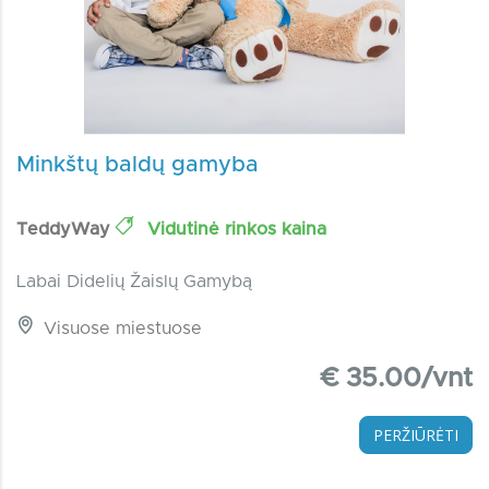
Minkštų baldų gamyba
TeddyWay
Vidutinė rinkos kaina
Labai Didelių Žaislų Gamybą
Visuose miestuose
€ 35.00/vnt
PERŽIŪRĖTI