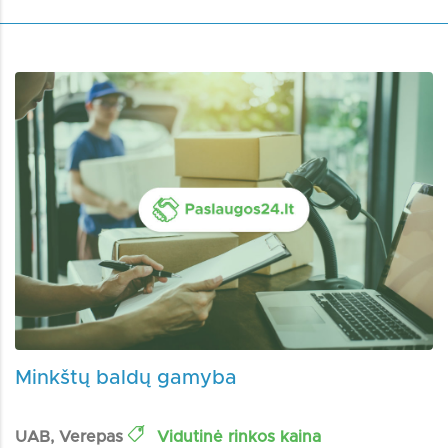
Minkštų baldų gamyba
UAB, Verepas
Vidutinė rinkos kaina