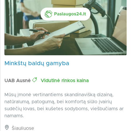
Minkštų baldų gamyba
UAB Ausnė
Vidutinė rinkos kaina
Mūsų įmonė vertinantiems skandinavišką dizainą,
natūralumą, patogumą, bei komfortą siūlo įvairių
sudėčių lovas, bei kušetes sodyboms, viešbučiams ar
namams.
Šiauliuose