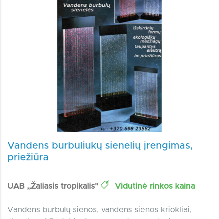
Vandens burbuliukų sienelių įrengimas,
priežiūra
UAB ,,Žaliasis tropikalis"
Vidutinė rinkos kaina
Vandens burbulų sienos, vandens sienos kriokliai,