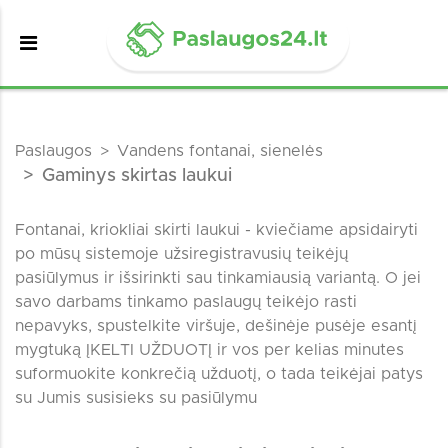
Paslaugos
Vandens fontanai, sienelės
Gaminys skirtas laukui
Fontanai, kriokliai skirti laukui - kviečiame apsidairyti
po mūsų sistemoje užsiregistravusių teikėjų
pasiūlymus ir išsirinkti sau tinkamiausią variantą. O jei
savo darbams tinkamo paslaugų teikėjo rasti
nepavyks, spustelkite viršuje, dešinėje pusėje esantį
mygtuką ĮKELTI UŽDUOTĮ ir vos per kelias minutes
suformuokite konkrečią užduotį, o tada teikėjai patys
su Jumis susisieks su pasiūlymu