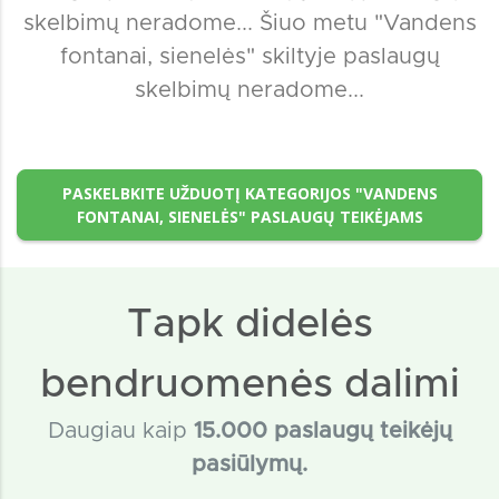
skelbimų neradome... Šiuo metu "Vandens
fontanai, sienelės" skiltyje paslaugų
skelbimų neradome...
PASKELBKITE UŽDUOTĮ KATEGORIJOS "VANDENS
FONTANAI, SIENELĖS" PASLAUGŲ TEIKĖJAMS
Tapk didelės
bendruomenės dalimi
Daugiau kaip
15
.000 paslaugų teikėjų
pasiūlymų.