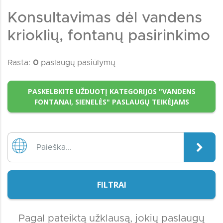
Konsultavimas dėl vandens
krioklių, fontanų pasirinkimo
Rasta:
0
paslaugų pasiūlymų
PASKELBKITE UŽDUOTĮ KATEGORIJOS "VANDENS
FONTANAI, SIENELĖS" PASLAUGŲ TEIKĖJAMS
FILTRAI
Pagal pateiktą užklausą, jokių paslaugų