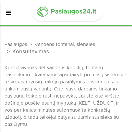
Paslaugos
Vandens fontanai, sienelės
Konsultavimas
Konsultavimas dėl vandens krioklių, fontanų
pasirinkimo - kviečiame apsidairyti po mūsų sistemoje
užsiregistravusių teikėjų pasiūlymus ir išsirinkti sau
tinkamiausią variantą. O jei savo darbams tinkamo
paslaugų teikėjo rasti nepavyks, spustelkite viršuje,
dešinėje pusėje esantį mygtuką ĮKELTI UŽDUOTĮ ir
vos per kelias minutes suformuokite konkrečią
užduotį, o tada teikėjai patys su Jumis susisieks su
pasiūlymu