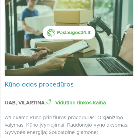
Kūno odos procedūros
UAB, VILARTINA
Vidutinė rinkos kaina
Atliekame kūno priežiūros procedūras: Organizmo
valymas; Kūno įvyniojimai: Raudonojo vyno aksomas;
Gyvybės energija; Šokoladinė glamonė;