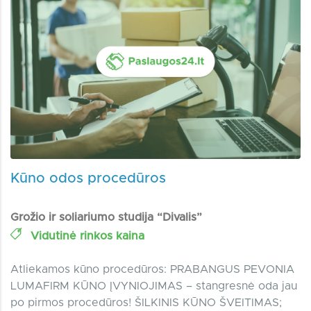
Kūno odos procedūros
Grožio ir soliariumo studija “Divalis”
Vidutinė rinkos kaina
Atliekamos kūno procedūros: PRABANGUS PEVONIA
LUMAFIRM KŪNO ĮVYNIOJIMAS – stangresnė oda jau
po pirmos procedūros! ŠILKINIS KŪNO ŠVEITIMAS;