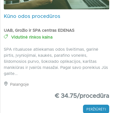
Kūno odos procedūros
UAB, Grožio ir SPA centras EDENAS
Vidutinė rinkos kaina
SPA ritualuose atliekamas odos šveitimas, garinė
pirtis, įvyniojimai, kaukės, parafino vonelės,
šildomosios purvo, šokolado oplikacijos, karštas
manikiūras ir įvairūs masažai. Pagal savo poreikius Jūs
galite...
Palangoje
€ 34.75/procedūra
PERŽIŪRĖTI