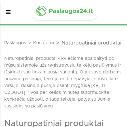
Paslaugos
Kūno oda
Naturopatiniai produktai
Naturopatiniai produktai - kviečiame apsidairyti po
mūsų sistemoje užsiregistravusių teikėjų pasiūlymus ir
išsirinkti sau tinkamiausią variantą. O jei savo darbams
tinkamo paslaugų teikėjo rasti nepavyks, spustelkite
viršuje, dešinėje pusėje esantį mygtuką ĮKELTI
UŽDUOTĮ ir vos per kelias minutes suformuokite
konkrečią užduotį, o tada teikėjai patys su Jumis
susisieks su pasiūlymu
Naturopatiniai produktai