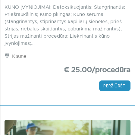
KŪNO ĮVYNIOJIMAI: Detoksikuojantis; Stangrinantis;
Priešraukšlinis; Kūno pilingas; Kūno serumai
(stangrinantys, stiprinantys kapiliarų sieneles, prieš
strijas, riebalus skaidantys, paburkimą mažinantys);
Strijas mažinanti procedūra; Liekninantis kūno
įvyniojimas;...
Kaune
€ 25.00/procedūra
PERŽIŪRĖTI