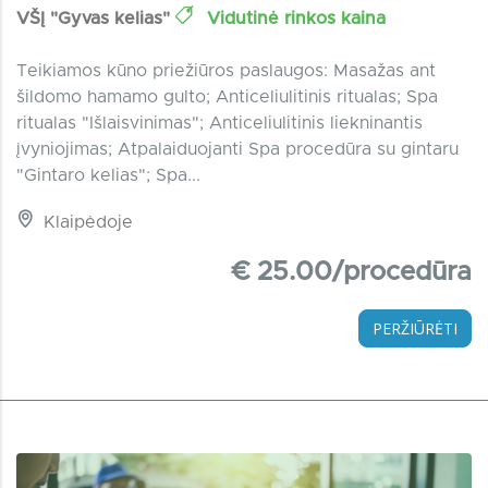
VŠĮ "Gyvas kelias"
Vidutinė rinkos kaina
Teikiamos kūno priežiūros paslaugos: Masažas ant
šildomo hamamo gulto; Anticeliulitinis ritualas; Spa
ritualas "Išlaisvinimas"; Anticeliulitinis liekninantis
įvyniojimas; Atpalaiduojanti Spa procedūra su gintaru
"Gintaro kelias"; Spa...
Klaipėdoje
€ 25.00/procedūra
PERŽIŪRĖTI