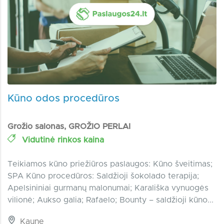
Kūno odos procedūros
Grožio salonas, GROŽIO PERLAI
Vidutinė rinkos kaina
Teikiamos kūno priežiūros paslaugos: Kūno šveitimas;
SPA Kūno procedūros: Saldžioji šokolado terapija;
Apelsininiai gurmanų malonumai; Karališka vynuogės
vilionė; Aukso galia; Rafaelo; Bounty – saldžioji kūno...
Kaune