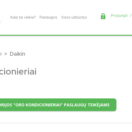
Prisijungti
/
Kaip tai veikia?
Paslaugos
Visos užduotys
i
Daikin
ionieriai
RIJOS "ORO KONDICIONIERIAI" PASLAUGŲ TEIKĖJAMS