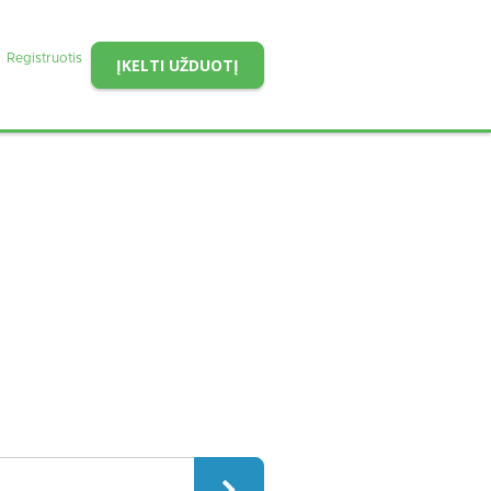
Registruotis
ĮKELTI UŽDUOTĮ