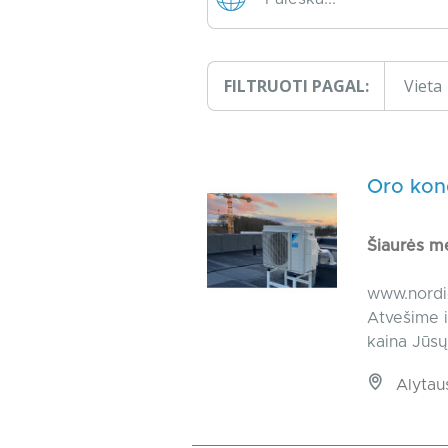
FILTRUOTI PAGAL:
Vieta
Oro kon
Šiaurės m
www.nordic
Atvešime i
kaina Jūsų 
Alytaus