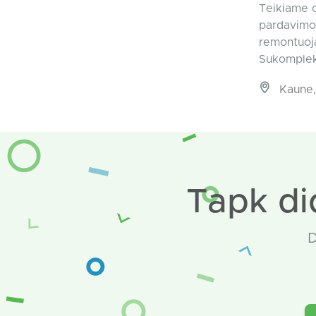
Teikiame o
pardavimo 
remontuoj
Sukomplekt
Kaune,
Tapk di
D