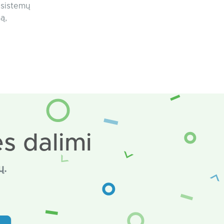
 sistemų
ą,
s dalimi
ų.