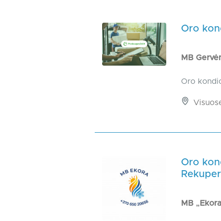
Oro kon
MB Gervė
Oro kondi
Visuos
Oro kond
Rekupera
MB „Ekor