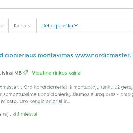
Kaina
Detali paieška
dicionieriaus montavimas www.nordicmaster.l
eistrai MB
Vidutinė rinkos kaina
master.lt Oro kondicionieriai iš montuotojų rankų už gerą 
r somontuosime kondicionierių, šilumos siurblį oras - oras 
mieste. Oro kondicionieriai ir...
 raj.,
kiti miestai