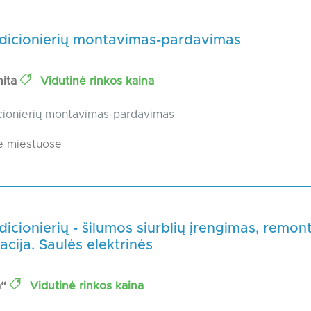
dicionierių montavimas-pardavimas
nita
Vidutinė rinkos kaina
cionierių montavimas-pardavimas
e miestuose
icionierių - šilumos siurblių įrengimas, remon
cija. Saulės elektrinės
a“
Vidutinė rinkos kaina