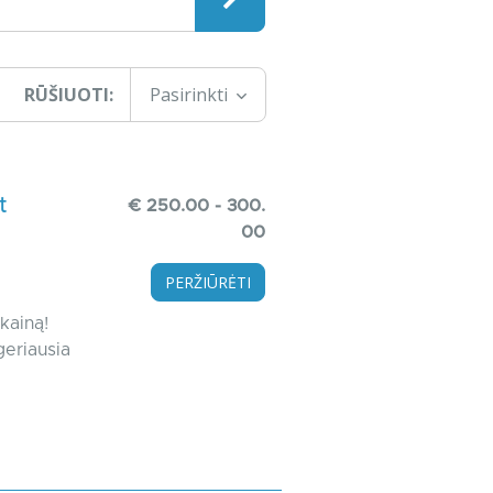
RŪŠIUOTI:
Pasirinkti
t
€ 250.00 - 300.
00
PERŽIŪRĖTI
kainą!
geriausia