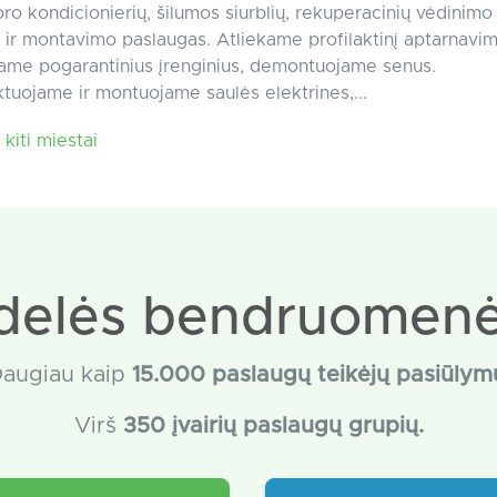
ro kondicionierių, šilumos siurblių, rekuperacinių vėdinimo
ir montavimo paslaugas. Atliekame profilaktinį aptarnavim
ame pogarantinius įrenginius, demontuojame senus.
uojame ir montuojame saulės elektrines,...
kiti miestai
delės bendruomenė
augiau kaip
15
.000 paslaugų teikėjų pasiūlym
Virš
350 įvairių paslaugų grupių.