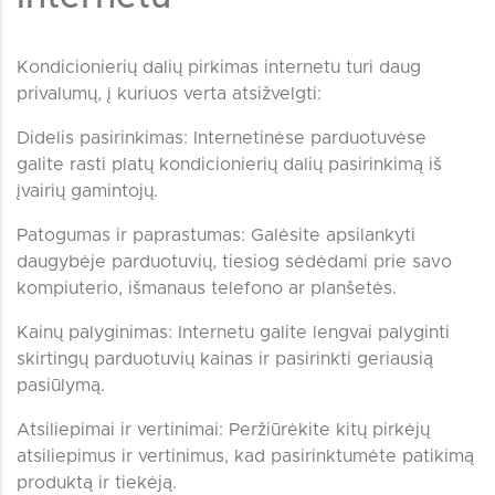
Kondicionierių dalių pirkimas internetu turi daug
privalumų, į kuriuos verta atsižvelgti:
Didelis pasirinkimas: Internetinėse parduotuvėse
galite rasti platų kondicionierių dalių pasirinkimą iš
įvairių gamintojų.
Patogumas ir paprastumas: Galėsite apsilankyti
daugybėje parduotuvių, tiesiog sėdėdami prie savo
kompiuterio, išmanaus telefono ar planšetės.
Kainų palyginimas: Internetu galite lengvai palyginti
skirtingų parduotuvių kainas ir pasirinkti geriausią
pasiūlymą.
Atsiliepimai ir vertinimai: Peržiūrėkite kitų pirkėjų
atsiliepimus ir vertinimus, kad pasirinktumėte patikimą
produktą ir tiekėją.