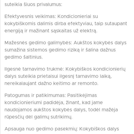
suteikia šiuos privalumus:
Efektyvesnis veikimas: Kondicionieriai su
kokybiškomis dalimis dirba efektyviau, taip sutaupant
energiją ir mažinant sąskaitas už elektrą.
Mažesnės gedimo galimybės: Aukštos kokybės dalys
sumažina sistemos gedimo riziką ir šalina dažnus
gedimo šaltinius.
Ilgesnė tarnavimo trukmė: Kokybiškos kondicionierių
dalys suteikia prietaisui ilgesnį tarnavimo laiką,
nereikalaujant dažno keitimo ar remonto.
Patogumas ir patikimumas: Pasitikėjimas
kondicionieriumi padidėja, žinant, kad jame
naudojamos aukštos kokybės dalys, todėl mažėja
rūpesčių dėl galimų sutrikimų.
Apsauga nuo gedimo pasekmių: Kokybiškos dalys