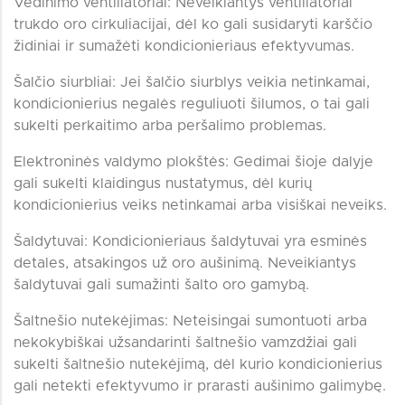
Vėdinimo ventiliatoriai: Neveikiantys ventiliatoriai
trukdo oro cirkuliacijai, dėl ko gali susidaryti karščio
židiniai ir sumažėti kondicionieriaus efektyvumas.
Šalčio siurbliai: Jei šalčio siurblys veikia netinkamai,
kondicionierius negalės reguliuoti šilumos, o tai gali
sukelti perkaitimo arba peršalimo problemas.
Elektroninės valdymo plokštės: Gedimai šioje dalyje
gali sukelti klaidingus nustatymus, dėl kurių
kondicionierius veiks netinkamai arba visiškai neveiks.
Šaldytuvai: Kondicionieriaus šaldytuvai yra esminės
detales, atsakingos už oro aušinimą. Neveikiantys
šaldytuvai gali sumažinti šalto oro gamybą.
Šaltnešio nutekėjimas: Neteisingai sumontuoti arba
nekokybiškai užsandarinti šaltnešio vamzdžiai gali
sukelti šaltnešio nutekėjimą, dėl kurio kondicionierius
gali netekti efektyvumo ir prarasti aušinimo galimybę.