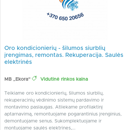
Oro kondicionierių - šilumos siurblių
įrengimas, remontas. Rekuperacija. Saulės
elektrinės
MB „Ekora“
Vidutinė rinkos kaina
Teikiame oro kondicionierių, šilumos siurblių,
rekuperacinių vėdinimo sistemų pardavimo ir
montavimo paslaugas. Atliekame profilaktinį
aptarnavimą, remontuojame pogarantinius įrenginius,
demontuojame senus. Sukomplektuojame ir
montuojame saulės elektrines,...