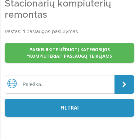
Stacionarių kompiuterių
remontas
Rastas:
1
paslaugos pasiūlymas
PASKELBKITE UŽDUOTĮ KATEGORIJOS
"KOMPIUTERIAI" PASLAUGŲ TEIKĖJAMS
FILTRAI