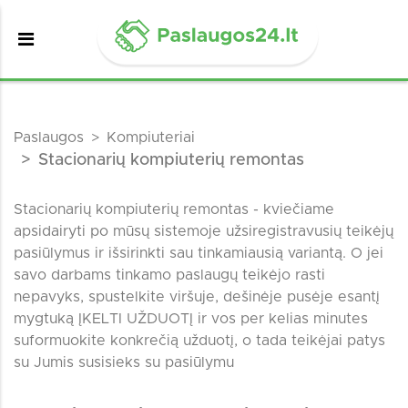
Paslaugos
Kompiuteriai
Stacionarių kompiuterių remontas
Stacionarių kompiuterių remontas - kviečiame
apsidairyti po mūsų sistemoje užsiregistravusių teikėjų
pasiūlymus ir išsirinkti sau tinkamiausią variantą. O jei
savo darbams tinkamo paslaugų teikėjo rasti
nepavyks, spustelkite viršuje, dešinėje pusėje esantį
mygtuką ĮKELTI UŽDUOTĮ ir vos per kelias minutes
suformuokite konkrečią užduotį, o tada teikėjai patys
su Jumis susisieks su pasiūlymu