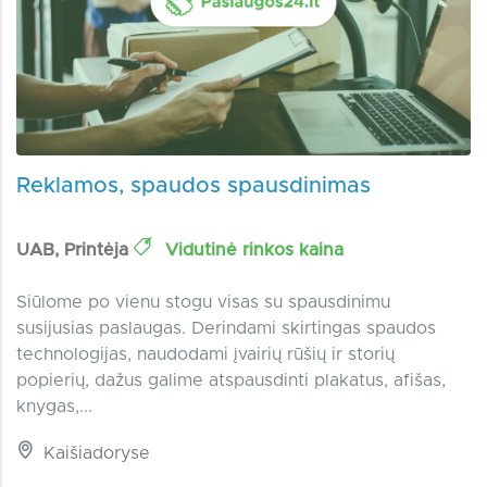
Reklamos, spaudos spausdinimas
UAB, Printėja
Vidutinė rinkos kaina
Siūlome po vienu stogu visas su spausdinimu
susijusias paslaugas. Derindami skirtingas spaudos
technologijas, naudodami įvairių rūšių ir storių
popierių, dažus galime atspausdinti plakatus, afišas,
knygas,...
Kaišiadoryse