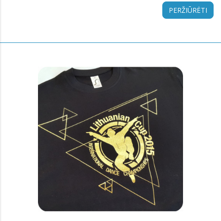
PERŽIŪRĖTI