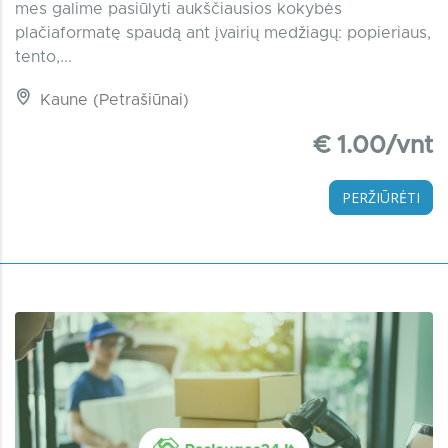
mes galime pasiūlyti aukščiausios kokybės
plačiaformatę spaudą ant įvairių medžiagų: popieriaus,
tento,...
Kaune (Petrašiūnai)
€ 1.00/vnt
PERŽIŪRĖTI