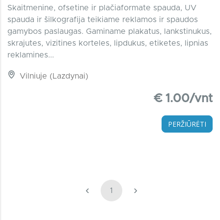
Skaitmenine, ofsetine ir plačiaformate spauda, UV
spauda ir šilkografija teikiame reklamos ir spaudos
gamybos paslaugas. Gaminame plakatus, lankstinukus,
skrajutes, vizitines korteles, lipdukus, etiketes, lipnias
reklamines...
Vilniuje (Lazdynai)
€ 1.00/vnt
PERŽIŪRĖTI
‹
›
1