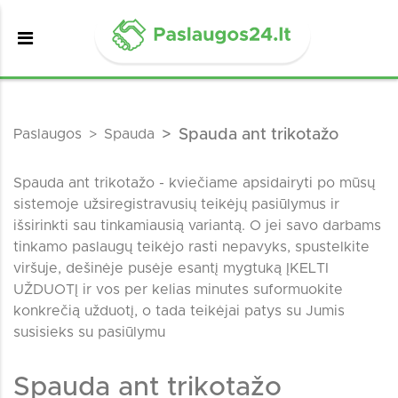
Paslaugos
Spauda
Spauda ant trikotažo
Spauda ant trikotažo - kviečiame apsidairyti po mūsų
sistemoje užsiregistravusių teikėjų pasiūlymus ir
išsirinkti sau tinkamiausią variantą. O jei savo darbams
tinkamo paslaugų teikėjo rasti nepavyks, spustelkite
viršuje, dešinėje pusėje esantį mygtuką ĮKELTI
UŽDUOTĮ ir vos per kelias minutes suformuokite
konkrečią užduotį, o tada teikėjai patys su Jumis
susisieks su pasiūlymu
Spauda ant trikotažo