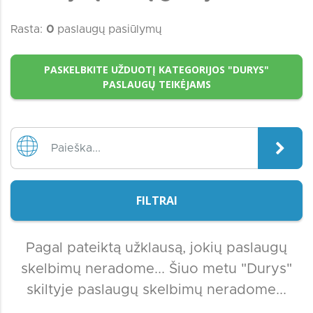
Rasta:
0
paslaugų pasiūlymų
PASKELBKITE UŽDUOTĮ KATEGORIJOS "DURYS"
PASLAUGŲ TEIKĖJAMS
FILTRAI
Pagal pateiktą užklausą, jokių paslaugų
skelbimų neradome... Šiuo metu "Durys"
skiltyje paslaugų skelbimų neradome...