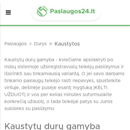
Paslaugos
Durys
Kaustytos
Kaustytų durų gamyba - kviečiame apsidairyti po
mūsų sistemoje užsiregistravusių teikėjų pasiūlymus ir
išsirinkti sau tinkamiausią variantą. O jei savo darbams
tinkamo paslaugų teikėjo rasti nepavyks, spustelkite
viršuje, dešinėje pusėje esantį mygtuką ĮKELTI
UŽDUOTĮ ir vos per kelias minutes suformuokite
konkrečią užduotį, o tada teikėjai patys su Jumis
susisieks su pasiūlymu
Kaustytų durų gamyba